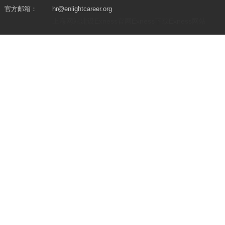
官方邮箱：
hr@enlightcareer.org
上海网站建设
Exness官网
Exness下载
Exness网站